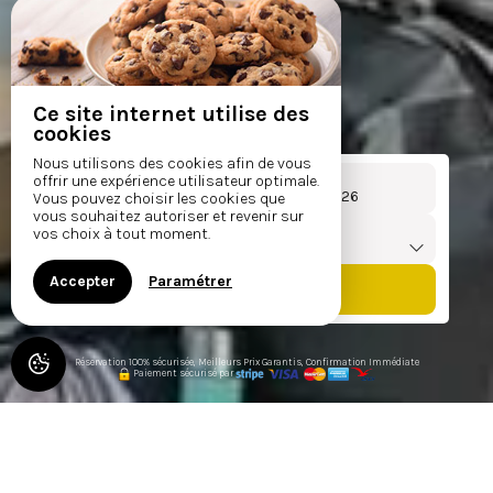
Ce site internet utilise des
cookies
Nous utilisons des cookies afin de vous
Arrivée
Départ
offrir une expérience utilisateur optimale.
Du
au
Vous pouvez choisir les cookies que
vous souhaitez autoriser et revenir sur
Voyageurs
vos choix à tout moment.
1
hébergement /
2
adultes
Accepter
Paramétrer
Réservation 100% sécurisée, Meilleurs Prix Garantis, Confirmation Immédiate
Paiement sécurisé par
LES RIVES DU LAC DE LÉON