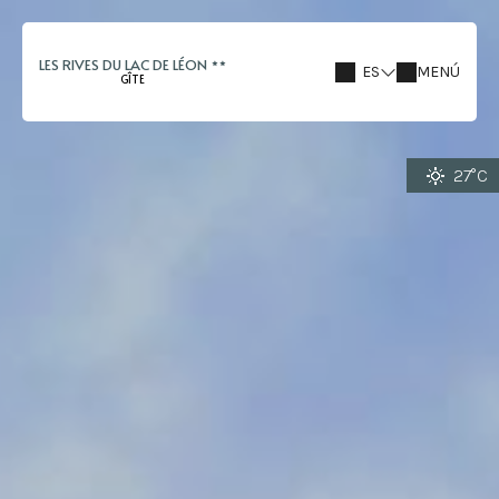
LES RIVES DU LAC DE LÉON
ES
MENÚ
GÎTE
27°C