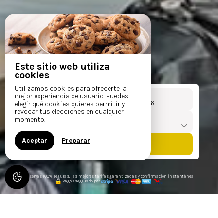
Este sitio web utiliza
cookies
Utilizamos cookies para ofrecerte la
Llegada
Salida
mejor experiencia de usuario. Puedes
Del
al
elegir qué cookies quieres permitir y
revocar tus elecciones en cualquier
Viajeros
momento.
1
alojamiento /
2
adultos
Aceptar
Preparar
Reservas 100% seguras, las mejores tarifas garantizadas y confirmación instantánea
Pago asegurado por