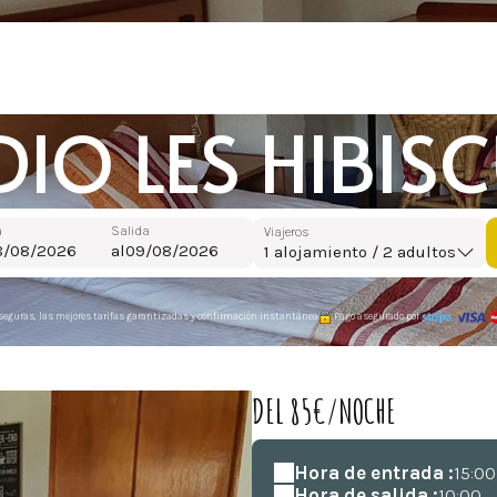
IO LES HIBIS
a
Salida
Viajeros
al
1
alojamiento /
2
adultos
seguras, las mejores tarifas garantizadas y confirmación instantánea
Pago asegurado por
DEL 85€/NOCHE
Hora de entrada :
15:00
Hora de salida :
10:00