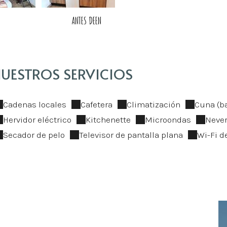
ANTES DE
EN
UESTROS SERVICIOS
Cadenas locales
Cafetera
Climatización
Cuna (ba
Hervidor eléctrico
Kitchenette
Microondas
Neve
Secador de pelo
Televisor de pantalla plana
Wi-Fi d